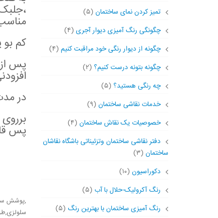
،جلبک 
تمیز کردن نمای ساختمان
(۵)
مناسب 
چگونگی رنگ آمیزی دیوار آجری
(۴)
کم بو ی
چگونه از دیوار رنگی خود مراقبت کنیم
(۴)
پس از 
چگونه بتونه درست کنیم؟
(۲)
افزودن
چه رنگی هستید؟
(۵)
در مد
خدمات نقاشی ساختمان
(۹)
خصوصیات یک نقاش ساختمان
(۴)
پس قا
دفتر نقاشی ساختمان وتزئیناتی باشگاه نقاشان
ساختمان
(۳)
دکوراسیون
(۱۰)
رنگ آکرولیک-حلال با آب
(۵)
,پوشش سل
رنگ آمیزی ساختمان با بهترین رنگ
(۵)
سلولزی,ط