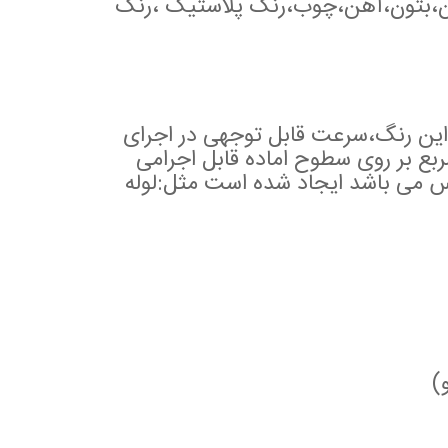
ان،بتون،آهن،چوب،رنگ پلاستیک ،رنگ
 این رنگ،سرعت قابل توجهی در اجرای
سطوح به وجود امده است که تا روزی ۱۵۰متر مربع بر روی سطوح اماده قابل اجرامی
 می باشد ایجاد شده است مثل:لوله