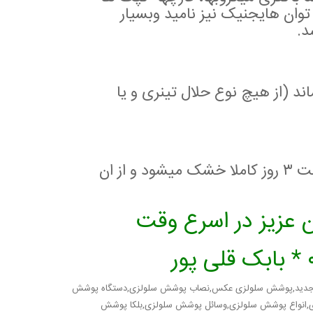
وان هایجنیک نیز نامید وبسیار
د.
ند (از هیچ نوع حلال تینری و یا
برروی سطوح گچی و سیمانی کمتر از ۱ ساعت وپس از گذشت ۳ روز کاملا خشک میشود و از ان
 عزیز در اسرع وقت
 جدید,پوشش سلولزی عکس,نصاب پوشش سلولزی,دستگاه پوشش
انواع پوشش سلولزی,وسائل پوشش سلولزی,بلکا پوشش