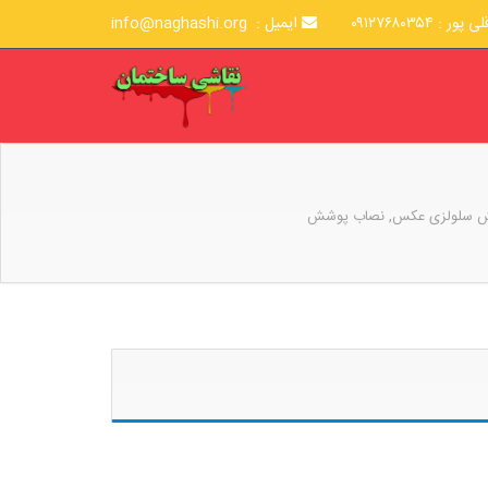
۰۹۱۲۷۶۸۰۳۵۴
ایمیل : info@naghashi.org
وشش سلولزی عکس, نصاب پوشش