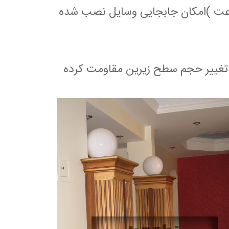
 عالی دربرابر رنگ بری اشعه ماورای بنفش (۱۰۰۰ساعت )امکان جابجایی وسایل نصب شده
 تغییر حجم سطح زیرین مقاومت کرده