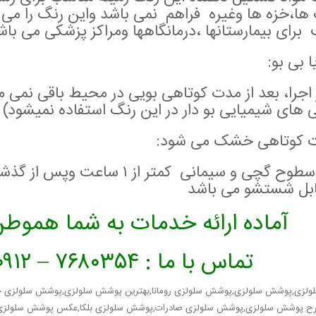
ها،خزه ها وغیره فراهم نمی باشد واین رنگ را می ت
برای بیمارستانها ،درمانگاهها ومراکز پزشکی می باش
ا بی بو:
اجرا، بعد از مدت کوتاهی بویی در محیط باقی نمی ما
ی های شیمیایی بو دار در این رنگ استفاده نمیشود)
ت کوتاهی خشک می شود:
بل شستشو می باشد
آماده ارائه خدمات به شما هموطن
تماس با ما : ۷۶۸۰۳۵۴ – ۰۹۱۲ * بابک قلی پور
ولزی,پوشش سلولزی,پوشش سلولزی رومانا,بهترین پوشش سلولزی,پوشش سلولزی
رح پوشش سلولزی,پوشش سلولزی صادرات,پوشش سلولزی بلکا,عکس پوشش سلولزی,