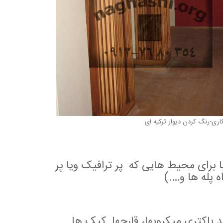
کاری-رنگ کردن دیوار ترکیه ای
برای محیط هایی که پر ترافیک ویا پر
 پله ها و….)
 باکتری میکروبها، قارچها کپک ها