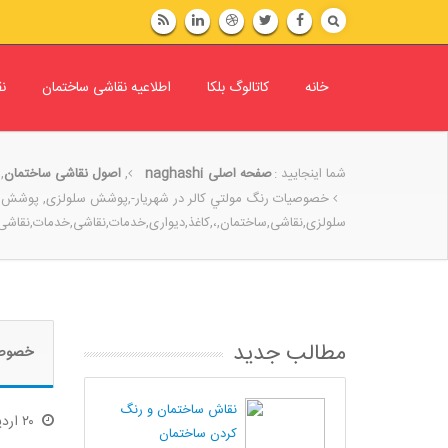
خانه
کاتالوگ بلکا
اطلاعیه نقاشی ساختمان
ن
شما اینجایید :
صفحه اصلی
naghashi
,
اصول نقاشی ساختمان
,
خصوصيات رنگ مولتي کالر در شهریار-,پوشش سلولزی, پوشش
سلولزی,نقاشی,ساختمان,،,کاغذ,دیواری‎,خدمات,نقاشی,خدمات,نقاشی,ساختمان,خدمات,نقاشی,ساختمان,متین‎,روغنی,سامان,
مطالب جدید
خصوصیا
نقاش ساختمان و رنگ
۲۰
ارد
کردن ساختمان