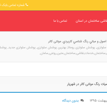
شماره تماس بابک قلی پور : 
قاشی ساختمان در استان
تماس با ما
اصول و مباني رنگ شناسي كاربردي
,
مولتی کالر
 سلولزی, پوشش سلولزی رومانا, بهترین پوشش سلولزی, پوشش سلولزی جدید, پ
ت رنگ مولتی کالر در شهریار
یبهشت
۱۳۹۵
بدون دیدگاه