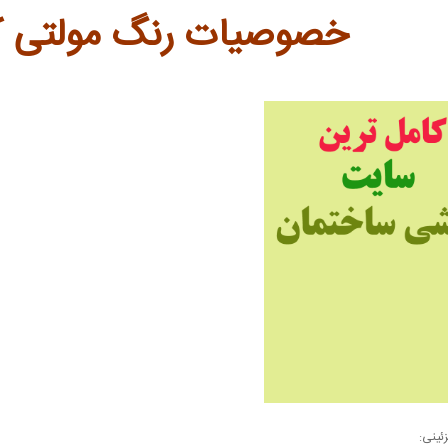
خصوصیات رنگ مولتی کال
زئینی: