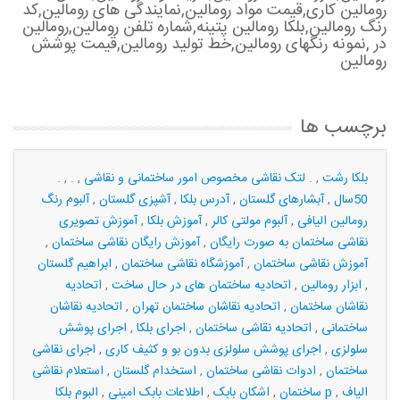
رومالین کاری,قیمت مواد رومالین,نمایندگی های رومالین,کد
رنگ رومالین,بلکا رومالین پتینه,شماره تلفن رومالین,رومالین
در ,نمونه رنگهای رومالین,خط تولید رومالین,قیمت پوشش
رومالین
برچسب ها
. بلکا رشت
,
. لتک نقاشی مخصوص امور ساختمانی و نقاشی
,
,
.
50سال
,
آبشارهای گلستان
,
آدرس بلکا
,
آشپزی گلستان
,
آلبوم رنگ
رومالین الیافی
,
آلبوم مولتی کالر
,
آموزش بلکا
,
آموزش تصویری
نقاشی ساختمان به صورت رایگان
,
آموزش رایگان نقاشی ساختمان
,
آموزش نقاشی ساختمان
,
آموزشگاه نقاشی ساختمان
,
ابراهیم گلستان
,
ابزار رومالین
,
اتحادیه ساختمان های در حال ساخت
,
اتحادیه
نقاشان ساختمان
,
اتحادیه نقاشان ساختمان تهران
,
اتحادیه نقاشان
ساختمانی
,
اتحادیه نقاشی ساختمان
,
اجرای بلکا
,
اجرای پوشش
سلولزی
,
اجرای پوشش سلولزی بدون بو و کثیف کاری
,
اجرای نقاشی
ساختمان
,
ادوات نقاشی ساختمان
,
استخدام گلستان
,
استعلام نقاشی
الیاف
,
البوم بلکا p
ساختمان
,
اشکان بابک
,
اطلاعات بابک امینی
,