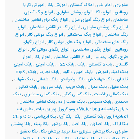
سلولزی
,
امام قلی
,
املاک گلستان
,
اموزش بلکا
,
اموزش کار با
رومالین
,
انواع بلکا
,
انواع پوشش سلولزی
,
انواع رنگ آمیزی
ساختمان
,
انواع رنگ آمیزی منزل
,
انواع رنگ برای نقاشی ساختمان
,
انواع رنگ پوشش سلولزی
,
انواع رنگ در نقاشی ساختمان
,
انواع
رنگ ساختمان
,
انواع رنگ ساختمانی
,
انواع رنگ مولتی کالر
,
انواع
رنگ های ساختمانی
,
انواع رنگ های مولتی کالر
,
انواع رنگهای
رومالین
,
انواع رنگهای ساختمانی
,
انواع رنگهای مولتی کالر
,
انواع
طرح رنگهای رومالین
,
انواع نقاشی ساختمان
,
اهواز بلکا
,
اهواز
گلستان
,
باب 5 گلستان
,
بابک
,
بابک 125
,
بابک امینی
,
بابک امینی
بابک امینی آموزش
,
بابک امینی دانلود
,
بابک تجارت
,
بابک
,
mp3
ثابتیان
,
بابک جهانبخش
,
بابک رضوانجو
,
بابک شعبانی
,
بابک شهاب
,
بابک عقیق
,
بابک عمران
,
بابک قریب
,
بابک قلی پور
,
بابک کمالی
,
بابک کمالی ریاضیات
,
بابک کمالی کنکور
,
بابک کمالی منتشران
,
بابک
محمدی
,
بابک مسیحی
,
بابک همت زاده
,
بانک نقاشی ساختمان
,
برومو کروزل پور پور برات
,
بطری آب Water bag دارای گواهینامه
CE و CIQ اتحادیه اروپا
,
بلكا گلستان
,
بلکا
,
بلکا آریا
,
بلکا ابریشمی
,
بلکا اراک
,
بلکا اصفهان
,
بلکا اصل
,
بلکا بوشهر
,
بلکا پتینه
,
بلکا پوشش
سلولزی
,
بلکا پوشش سلولزی خط توليد پوشش بلکا
,
بلکا تحقیق
,