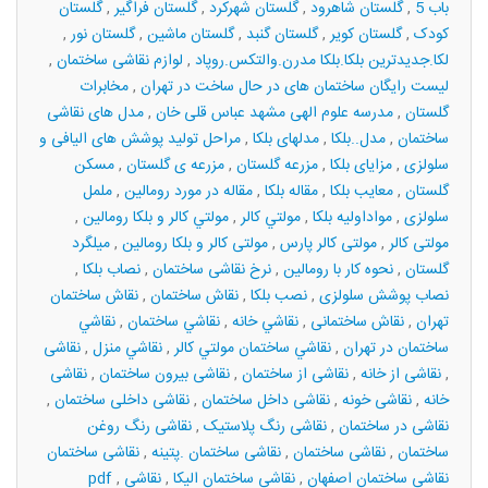
باب 5
,
گلستان شاهرود
,
گلستان شهرکرد
,
گلستان فراگیر
,
گلستان
کودک
,
گلستان کویر
,
گلستان گنبد
,
گلستان ماشین
,
گلستان نور
,
لکا.جدیدترین بلکا.بلکا مدرن.والتکس.روپاد
,
لوازم نقاشی ساختمان
,
لیست رایگان ساختمان های در حال ساخت در تهران
,
مخابرات
گلستان
,
مدرسه علوم الهی مشهد عباس قلی خان
,
مدل های نقاشی
ساختمان
,
مدل..بلکا
,
مدلهای بلکا
,
مراحل تولید پوشش های الیافی و
سلولزی
,
مزایای بلکا
,
مزرعه گلستان
,
مزرعه ی گلستان
,
مسکن
گلستان
,
معایب بلکا
,
مقاله بلکا
,
مقاله در مورد رومالین
,
ململ
سلولزی
,
مواداولیه بلکا
,
مولتي كالر
,
مولتي كالر و بلكا رومالین
,
مولتی کالر
,
مولتی کالر پارس
,
مولتی کالر و بلکا رومالین
,
میلگرد
گلستان
,
نحوه کار با رومالین
,
نرخ نقاشی ساختمان
,
نصاب بلکا
,
نصاب پوشش سلولزی
,
نصب بلکا
,
نقاش ساختمان
,
نقاش ساختمان
تهران
,
نقاش ساختمانی
,
نقاشي خانه
,
نقاشي ساختمان
,
نقاشي
ساختمان در تهران
,
نقاشي ساختمان مولتي كالر
,
نقاشي منزل
,
نقاشی
,
نقاشی از خانه
,
نقاشی از ساختمان
,
نقاشی بیرون ساختمان
,
نقاشی
خانه
,
نقاشی خونه
,
نقاشی داخل ساختمان
,
نقاشی داخلی ساختمان
,
نقاشی در ساختمان
,
نقاشی رنگ پلاستیک
,
نقاشی رنگ روغن
ساختمان
,
نقاشی ساختمان
,
نقاشی ساختمان .پتینه
,
نقاشی ساختمان
نقاشی ساختمان اصفهان
,
نقاشی ساختمان الیکا
,
نقاشی
,
pdf