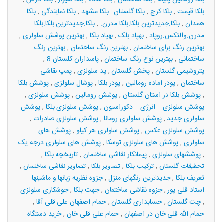
بلکا رومالین پتینه
,
بلکا ساختمان
,
بلکا ساده
,
بلکا شیراز
,
بلکا فارس
,
بلکا قیمت
,
بلکا کرج
,
بلکا گلستان
,
بلکا مشهد
,
بلکا نمایندگی
,
بلکا
همدان
,
بلکا.جدیدترین بلکا.بلکا مدرن.
,
بلکا.جدیدترین بلکا.بلکا
مدرن.والتکس.روپاد
,
بهپاد بلک
,
بهپاد بلکا
,
بهترین پوشش سلولزی
,
بهترین رنگ برای ساختمان
,
بهترین رنگ ساختمان
,
بهترین رنگ
ساختمانی
,
بهترین نوع رنگ ساختمان
,
پاسداران گلستان 8
,
پتروشیمی گلستان
,
پخش گلستان
,
پد سلولزی
,
پمپ نقاشی
ساختمان
,
پودر اماده رومالین
,
پودر بلکا
,
پوشال سلولزی
,
پوشش بلکا
,
پوشش بلکا در استان گلستان
,
پوشش رومالین
,
پوشش سلولزی
,
پوشش سلولزی – انرژی – دکوراسیون
,
پوشش سلولزی بلکا
,
پوشش
سلولزی جدید
,
پوشش سلولزی رومانا
,
پوشش سلولزی صادرات
,
پوشش سلولزی عکس
,
پوشش سلولزی هر کیلو
,
پوشش های
سلولزی
,
پوشش های سلولزی توسکا
,
پوشش های سلولزی درجه یک
,
پوششهای سلولزی
,
پیمانکار نقاشی ساختمان
,
تاریخچه بلکا
,
تحقیقات گلستان
,
ترکیب بلکا
,
تصاویر بلکا
,
تصاویر نقاشی ساختمان
,
تعریف بلکا
,
جدیدترین رنگهای منزل
,
جزوه نظریه زبانها و ماشینها
استاد قلی پور
,
جزوه نقاشی ساختمان
,
جهت بلکا
,
جوشکاری سلولزی
,
چت گلستان
,
حسابداری گلستان
,
حمام اصفهان علی قلی آقا
,
حمام الله قلی خان در اصفهان
,
حمام علی قلی خان
,
خرید دستگاه