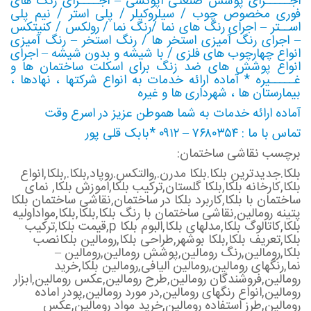
اجـــــرای پوشش صنعتی اپوکسی – اجــــرای رنگ های
فوری مخصوص چوب / سیلروکیلر / پلی استر / نیم پلی
اســتر – اجرای رنگ های نما /رنگ نما / رولکس / کنیتکس
– اجرای رنگ آمیزی استخر ها / رنگ استخر – رنگ آمیزی
انواع چهارچوب های فلزی / با شیشه و بدون شیشه – اجرای
انواع پوشش های ضد زنگ برای اسکلت ساختمان ها و
غـــــیره * آماده ارائه خدمات به انواع شرکتها ، نهادها ،
بیمارستان ها ، شهرداری ها و غیره
آماده ارائه خدمات به شما هموطن عزیز در اسرع وقت
تماس با ما : ۷۶۸۰۳۵۴ – ۰۹۱۲ *بابک قلی پور
برچسب نقاشی ساختمان:
بلکا.جدیدترین بلکا.بلکا مدرن.,والتکس.روپاد,بلکا.,بلکا,انواع
بلکا,کارخانه بلکا,بلکا گلستان,ترکیب بلکا,اموزش بلکا, نمای
ساختمان با بلکا,کاربرد بلکا در ساختمان,نقاشی ساختمان بلکا
پتینه رومالین,نقاشی ساختمان با رنگ بلکا,بلکا,بلکا,مواداولیه
بلکا,کاتالوگ بلکا,مدلهای بلکا,البوم بلکا p,قیمت بلکا,ترکیب
بلکا,تعریف بلکا,بلکا بوشهر,طراحی بلکا,رومالین بلکانصب
بلکا,رومالین,رنگ رومالین,پوشش رومالین,رومالین –
نما,رنگهای رومالین,رومالین الیافی,رومالین بلکا,خرید
رومالین,فروشندگان رومالین,طرح رومالین,عکس رومالین,ابزار
رومالین,انواع رنگهای رومالین,در مورد رومالین,پودر اماده
رومالین,طرز استفاده رومالین,خرید مواد رومالین,عکس