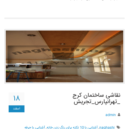
نقاشی ساختمان کرج
۱۸
_تهرانپارس_تجریش
اسفند
admin
naghashi
,
آشنايي با 10 نکته براي رنگ زدن خانه
,
آشنايي با حرفه