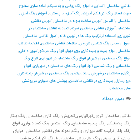
نقاشي ساختمان
,
آشنایی با انواع رنگ روغنی و پلاستیک
,
آماده سازی سطوح
جهت اعمال رنگ اکریلیک
,
آموزش رنگ آمیزی با پیستوله
,
آموزش رنگ آمیزی
ساختمان با قلم مو
,
آموزش ساخت بتونه در ساختمان
,
آموزش نقاشی
ساختمان
,
آموزش نقاشی ساختمان نمونه
,
اتحادیه نقاشان ساختمان در
شهریاری
,
استفاده از ترکیب رنگ ها در تزیین خانه
,
اصول نقاشی ساختمان
,
اصول و مباني رنگ شناسي كاربردي
,
اطلاعات نقاشی ساختمان
,
اطلاعیه نقاشی
ساختمان
,
انواع پتینه و پتینه کاری روی دیوار
,
انواع رنگ در دكوراسيون داخلي
,
انواع رنگ ساختمان در شهریار
,
انواع رنگ ساختمان در شهریاری
,
انواع رنگ
ساختمانی و رنگ شناسی آنها
,
انواع رنگ های ساختمان در شهریاری
,
انواع
رنگهای ساختمان در شهریاری
,
بلكا
,
بهترین رنگ ساختمان در شهریار
,
پتينه کاري
ديوارمنازل
,
پتینه کاری در نقاشی ساختمان
,
پوشش های سلولزی در پوشش
های ساختمانی
بدون دیدگاه
نقاشی ساختمان کرج _تهرانپارس_تجریش- رنگ کاری ساختمان, رنگ بلکا,
رنگ پلاستیک, رنگ پنجره ساختمان, رنگ استخر, رنگ کمد دیواری, انواع
رنگ بلکا, ترکیب کاغذ دیواری و رنگ, نمونه های نقاشی ساختمان, مزایای
مولتی کالر, معرفی رنگ ها, نقاشی ساختمان با رنگ اکریلیک, مناقصه