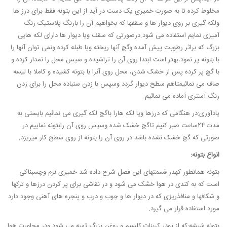
مخلوط کرده تا به صورت خمیری یک دست در آید از این بتونه فقط برای درز ها
ولکه گیری بر روی دیوار ها و سقفها که بخواهیم آن را بارنگ پلاستیک رنگ
آمیزی نمایم استفاده می شود.درصورتی که سقف ویا دیوار ها دارای لکه هایی
بزرگ که براثر رطوبت پیش آمده وگچ آنها ریخته ویا طبله کرده ونمی توان آنها را
با بتونه پر نمود،بهتر است ابتدا روی آن را تراشیده و سپس محل را نمدار کرده و
با گچ پر کرده پس از خشک شدن، محل روی آنرا با بتونه کشیده و کاملا با لیسه
صاف می نمائیمتاهم سطح دیوار گردد وسپس با زدن سنباده محل را برای زدن
رنگ آستری آماده می نمائیم.
یادآوری:در هنگامی که درزها ویا لکه هارا باگچ لکه گیری می نمائیم بایستی به
مدت ۲۴ساعت صبر کنیم تاگچ خشک شده وسپس روی آن رابتونه نماییم در
صورتی که گچ خشک نشده باشد در روی آن را بتونه از روی سطح کار میریزد.
انواع بتونه:
بتونه همانطور کهدر قسمتهای این فصل شرح داده شد خمیری نرم وچسبناکی
است که به کندی در هوا خشک می شود و در نقاشی برای پر کردن درزها و ترکها
و شکافها و منافذریزی که در دیوار ها و چوب و درب و پنجره های آهنی وجود دارد
مورد استفاده قرار می گیرد.
بتونه شیشه:که از پودر کربنات کلسیم و روغن بزرگ تهیه می شود ودر مجاورت هوا