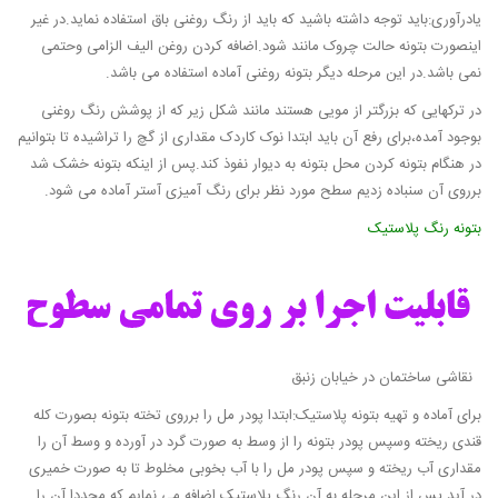
یادرآوری:باید توجه داشته باشید که باید از رنگ روغنی باق استفاده نماید.در غیر
اینصورت بتونه حالت چروک مانند شود.اضافه کردن روغن الیف الزامی وحتمی
نمی باشد.در این مرحله دیگر بتونه روغنی آماده استفاده می باشد.
در ترکهایی که بزرگتر از مویی هستند مانند شکل زیر که از پوشش رنگ روغنی
بوجود آمده،برای رفع آن باید ابتدا نوک کاردک مقداری از گچ را تراشیده تا بتوانیم
در هنگام بتونه کردن محل بتونه به دیوار نفوذ کند.پس از اینکه بتونه خشک شد
برروی آن سنباده زدیم سطح مورد نظر برای رنگ آمیزی آستر آماده می شود.
بتونه رنگ پلاستیک
نقاشی ساختمان در خیابان زنبق
برای آماده و تهیه بتونه پلاستیک:ابتدا پودر مل را برروی تخته بتونه بصورت کله
قندی ریخته وسپس پودر بتونه را از وسط به صورت گرد در آورده و وسط آن را
مقداری آب ریخته و سپس پودر مل را با آب بخوبی مخلوط تا به صورت خمیری
در آید.پس از این مرحله به آن رنگ پلاستیک اضافه می نمایم که مجددا آن را