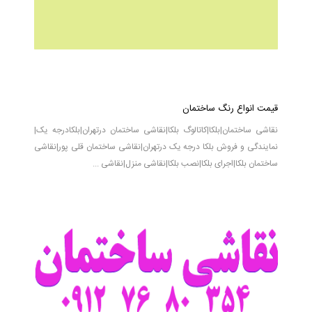
قیمت انواع رنگ ساختمان
نقاشی ساختمان|بلکا|کاتالوگ بلکا|نقاشی ساختمان درتهران|بلکادرجه یک|
نمایندگی و فروش بلکا درجه یک درتهران|نقاشی ساختمان قلی پور|نقاشی
ساختمان بلکا|اجرای بلکا|نصب بلکا|نقاشی منزل|نقاشی ...