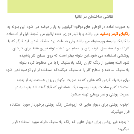
نقاشی ساختمان در اقاقیا
به صورت آماده در قوطی های ۱و۴و۲۰کیلویی به بازار عرضه می شود.این بتونه به
رنگهای قرمز وسفید
می باشد و با تینر فوری ۱۰۰۰۰رقیق می شودتا قبل از استفاده
با کاردک ولیسه وپیستوله می باشد ولی به علت زود خشک شدن فرد کارگر که با
کاردک و لیسه عمل بتونه زدن را انجام می دهد،بتونه فوری فقط برای کارهای
پوششی استفاده می شود.این بتونه بهتر است که روی سطح کار پاشیده
شود.البته بعضی از رنگ کاران رنگ پلاستیک را با مل مخلوط کرده.بتونه
پلاستیک ساخته و سطح کار را ماستیک میکنندکه استفاده از آن توصیه نمی شود.
برای برطرف کردن لکه هایی که به صورت ترکهای ریزی هستندباید از بتونه
استفاده کنیم ساخت بتونه ونحوه ترک همانطور که قبلا گفته شد بتونه به دو
صورت روغنی و غیر روغنی تهیه میشود.
۱-بتونه روغنی برای دیوار هایی که ازپوشش رنگ روغنی برخوردار مورد استفاده
قرار میگیرند.
۲-بتونه غیر روغنی برای دیوار هایی که رنگ پلاستیک دارند مورد استفاده قرار
میگیرند.