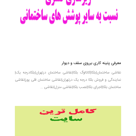
معرفی پتینه کاری برروی سقف و دیوار
نقاشی ساختمان|بلکا|کاتالوگ بلکا|نقاشی ساختمان درتهران|بلکادرجه یک|
نمایندگی و فروش بلکا درجه یک درتهران|نقاشی ساختمان قلی پور|نقاشی
ساختمان بلکا|اجرای بلکا|نصب بلکا|نقاشی منزل|نقاشی ...