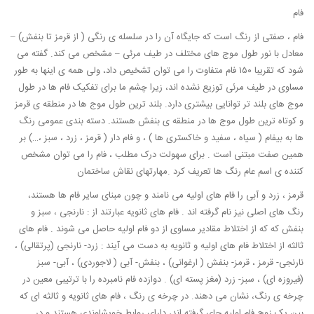
فام
فام ، صفتی از رنگ است که جایگاه آن را در سلسله ی رنگی ( از قرمز تا بنفش) –
معادل با نور طول موج های مختلف در طیف مرئی – مشخص می کند. گفته می
شود که تقریبا ۱۵۰ فام متفاوت را می توان تشخیص داد، ولی همه ی اینها به طور
مساوی در طیف مرئی توزیع نشده اند، زیرا چشم ما برای تفکیک فام ها در طول
موج های بلند تر توانایی بیشتری دارد. بلند ترین طول موج ها در منطقه ی قرمز
و کوتاه ترین طول موج ها در منطقه ی بنفش هستند. دسته بندی عمومی رنگ
ها به بیفام ( سیاه ، سفید و خاکستری ها ) ، و فام دار ( قرمز ، زرد ، سبز ،…) بر
همین صفت مبتنی است . برای سهولت درک مطلب ، فام را می توان مشخص
کننده ی اسم عام رنگ ها تعریف کرد .مهارتهای نقاش ساختمان
قرمز ، زرد و آبی را فام های اولیه می نامند و چون مبنای سایر فام ها هستند،
رنگ های اصلی نیز نام گرفته اند . فام های ثانویه عبارتند از : نارنجی ، سبز و
بنفش که که از اختلاط مقادیر مساوی از دو فام اولیه حاصل می شوند . فام های
ثالثه از اختلاط فام های اولیه و ثانویه به دست می آیند : زرد- نارنجی (پرتقالی) ،
نارنجی- قرمز ، قرمز- بنفش ( ارغوانی) ، بنفش- آبی ( لاجوردی) ، آبی- سبز
(فیروزه ای) ، سبز- زرد (مغز پسته ای) . دوازده فام نامبرده را با ترتیبی معین در
چرخه ی رنگ، نشان می دهند. در چرخه ی رنگ ، فام های ثانویه و ثالثه ای که
بین یک زوج فام اولیه جای گرفته اند، دارای روابط خویشاوندی هستند و در