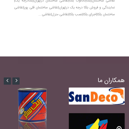
نقاشی ساختمان|بلکا|کاتالوگ بلکا|نقاشی ساختمان درتهران|بلکادرجه یک|
نمایندگی و فروش بلکا درجه یک درتهران|نقاشی ساختمان قلی پور|نقاشی
ساختمان بلکا|اجرای بلکا|نصب بلکا|نقاشی منزل|نقاشی ...
همکاران ما