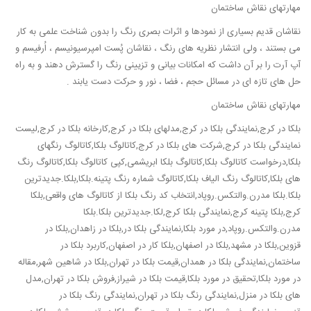
مهارتهای نقاش ساختمان
نقاشان قدیم بسیاری از نمودها و اثرات بصری رنگ را بدون شناخت علمی به کار
می بستند ، ولی انتشار نظریه های رنگ ، نقاشان پُست امپرسیونیسم ، اُرفیسم و
آپ آرت را بر آن داشت که امکانات بیانی و تزیینی رنگ را گسترش دهند و به راه
حل های تازه ای در مسائل حجم ، فضا ، نور و حرکت دست یابند .
مهارتهای نقاش ساختمان
بلکا در کرج,نمایندگی بلکا در کرج,مدلهای بلکا در کرج,کارخانه بلکا در کرج,لیست
نمایندگی بلکا در کرج,شرکت های بلکا در کرج,کاتالوگ بلکا,کاتالوگ رنگهای
بلکا,درخواست کاتالوگ بلکا,کاتالوگ بلکا ابریشمی,کپی کاتالوگ بلکا,کاتالوگ رنگ
های بلکا,کاتالوگ رنگ الیاف بلکا,کاتالوگ شماره رنگ پتینه.بلکا,بلکا.جدیدترین
بلکا.بلکا مدرن.والتکس.روپاد,انتخاب کد رنگ بلکا از کاتالوگ های واقعی,بلکا
کرج,بلکا پتینه کرج,نمایندگی بلکا کرج,لکا.جدیدترین بلکا.بلکا
مدرن.والتکس.روپاد,در مورد بلکا,نمایندگی بلکا در,بلکا در زاهدان,بلکا در
قزوین,بلکا در مشهد,بلکا در اصفهان,بلکا کار در اصفهان,کاربرد بلکا در
ساختمان,نمایندگی بلکا در همدان,قیمت بلکا در تهران,بلکا در شاهین شهر,مقاله
در مورد بلکا,تحقیق در مورد بلکا,قیمت بلکا در شیراز,فروش بلکا در تهران,مدل
های بلکا در منزل,نمایندگی رنگ بلکا در تهران,نمایندگی رنگ بلکا در