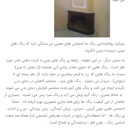
می شود .
رویکرد روانشناختی رنگ به احساس های معینی نیز بستگی دارد که رنگ های
عینی دربیننده برمی انگیزند.
به سخن دیگر ، در این مقوله ، رابطه ی رنگ های عینی با اثرات ذهنی شان مورد
نظر است . رنگ هایی که حاوی مقدار زیادی آبی هستند (از بنفش تا سبز)،
نسبت به رنگ هایی که زرد یا قرمز بیشتری در خود دارند (از مغز پسته ای تا
ارغوانی) ، سردتر می نمایند . رنگ های سرد ، مختصر کاهش در دمای بدن
نگرنده ایجاد می کنند و رنگ های گرم باعث مختصر افزایش دمای بدن می شوند
. به لحاظ بصری ، رنگ گرم پیش می آید و رنگ سرد پس می نشیند . بسیاری از
نقاشان از این کیفیت رنگ ها برای فضا سازی تصویری بهره گرفته اند . منشأ
احساس هایی چون گرمی ، سردی ، پیش آیندگی ، پس روندگی ، وزن و اندازه
ی رنگ ها – که اصطلاحاتی رایج در ادبیات هنرهای تجسمی اند) همانا سه صفت
اساسی رنگ ، یعنی فام ، درخشندگی و اشباع است .