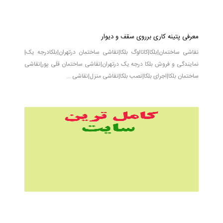
معرفی پتینه کاری برروی سقف و دیوار
نقاشی ساختمان|بلکا|کاتالوگ بلکا|نقاشی ساختمان درتهران|بلکادرجه یک|
نمایندگی و فروش بلکا درجه یک درتهران|نقاشی ساختمان قلی پور|نقاشی
ساختمان بلکا|اجرای بلکا|نصب بلکا|نقاشی منزل|نقاشی ...