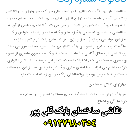
مطالعه درباره ی رنگ ملاحظاتی را در زمینه های فیزیک ، فیزیولوژی و روانشناسی
پیش می آورد . علم فیزیک ، توزیع انرژی طیفی نوری را که از یک سطح صادر و
یا به وسیله ی آن منعکس می شود ، بررسی می کند ( شاخه ی خاصی از آن به
مطالعه ی جنبه های شیمیایی رنگیزه ها و رنگینه ها ، در ارتباط با خواص رنگ
ساز این مواد می پردازد ) . فیزیولوژی ، فرایند هایی را که در چشم و مغز به
هنگام تحریک ناشی از تجربه ی رنگ اتفاق می افتد ، مورد مطالعه قرار می دهد .
روانشناسی در مسائل آگاهی و ذهنیت نسبت به رنگ – همچون عنصری از تجربه
ی بصری – بحث می کند. اشتراک اصطلاحات در این عرصه ها، غالبا ً بر دشواری
درک مفاهیم می افزاید. مطالعه ی هنری رنگ نیز مقوله ای جدا از این ملاحظات
نیست و به خصوص رویکرد روانشناختی رنگ در این زمینه اهمیت دارد
مهارتهای نقاش ساختمان
هر رنگ دارای سه صفت یا سه بُعد بصری مستقلا ً تغییر پذیر است: فام،
درخشندگی و اشباع