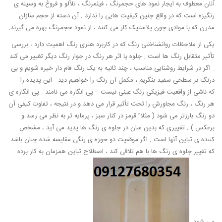
آنان معطوف به ایجار نمود های حجمرنگ ، فیلمرنگ ، تلألو و فروغ به وسیله ی
رنگیزه است که در واقع چنین کیفیت هایی را ندارد . آن دسته از حجم سازان
مدرن که با موادی چون پلاستیک کار می کنند ، از نمود حجمرنگ بهره می گیرند.
یکی از ملاحظات روانشناختی رنگ که در کاربرد هنری رنگ اهمیت دارد ، بررسی
تأثیر متقابل رنگ ها است . جلوه یا اثر هر رنگ در جوار رنگ دیگر تغییر می کند
. اگر در شرایط روشنایی مناسب ، چند ثانیه به یک رنگ فام دار خیره شویم و بی
درنگ بر سطحی سفید بنگریم ، مکمل آن رنگ را خواهیم دید . این پدیده را –
که ناشی از واقعیت فیزیکی رنگ عینی نیست – پی انگاره می نامند . پی انگاره ی
هر رنگ ، رنگ مجاورش را تحت تأثیر قرار می دهد و در نتیجه ، تفاوت کیفی آن
دو رنگ بارزتر می شود ( مثلا ً قرمز در کنار سبز ، پرمایه تر به نظر می رسد و
برعکس ) . تغییری که بدین سان در جلوه ی رنگ ها پدید می آید ، مشخص
کننده ی تباین آنها است . اگر موقعیت دو حوزه ی رنگی مقایسه شده چنان باشد
که تغییر جلوه ی رنگ ها با هم تلاقی کند ، اصطلاح تباین همزمان به کار برده