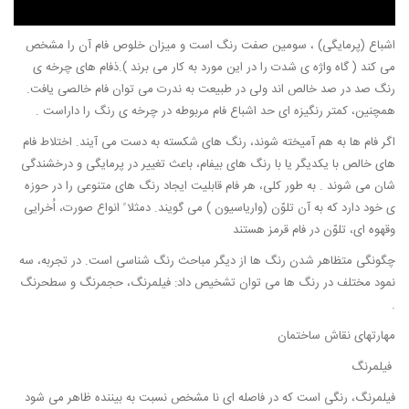
اشباع (پرمایگی) ، سومین صفت رنگ است و میزان خلوص فام آن را مشخص
می کند ( گاه واژه ی شدت را در این مورد به کار می برند ).ذفام های چرخه ی
رنگ صد در صد خالص اند ولی در طبیعت به ندرت می توان فام خالصی یافت.
همچنین، کمتر رنگیزه ای حد اشباع فام مربوطه در چرخه ی رنگ را داراست .
اگر فام ها به هم آمیخته شوند، رنگ های شکسته به دست می آیند. اختلاط فام
های خالص با یکدیگر یا با رنگ های بیفام، باعث تغییر در پرمایگی و درخشندگی
شان می شوند . به طور کلی، هر فام قابلیت ایجاد رنگ های متنوعی را در حوزه
ی خود دارد که به آن تلوّن (واریاسیون ) می گویند. دمثلا ً انواع صورت، اُخرایی
وقهوه ای، تلوّن در فام قرمز هستند
چگونگی متظاهر شدن رنگ ها از دیگر مباحث رنگ شناسی است. در تجربه، سه
نمود مختلف در رنگ ها می توان تشخیص داد: فیلمرنگ، حجمرنگ و سطحرنگ
.
مهارتهای نقاش ساختمان
فیلمرنگ
فیلمرنگ، رنگی است که در فاصله ای نا مشخص نسبت به بیننده ظاهر می شود