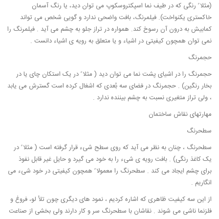
(مثلا ً رنگی که در طیف نما اسپکتروسکوپ می توان دید، یا رنگ آسمان
خاکستری یکنواخت). فیلمرنگ، بافت واضحی ندارد و گویی شخص می تواند
کمابیش به درون آن رسوخ کند. همواره در تراز جلو به چشم می آید . فیلمرنگ را
نمی توان همچون کیفیتی در اشیاء و یا متعلق به رویه ی اشیاء دانست .
حجمرنگ
حجمرنگ را در اشیای پشت نما می توان دید ( مثلا ً در یک استکان چای یا در
بخار رنگین) . حجمرنگ در فضای سه بُعدی که اشغال کرده است گسترش می یابد
، ولی تراز متغیری نسبت به چشم بیننده ندارد .
مهارتهای نقاش ساختمان
سطحرنگ
سطحرنگ ، چنان به نظر می آید که روی سطح شیء قرار گرفته است ( مثلا ً در
یک کاغذ رنگی) . بافت رویه ی شیء را به خود می گیرد و حایل غیر قابل نفوذ
برای چشم ایجاد می کند . سطحرنگ را معمولا ً همچون کیفیتی در خود شیء می
انگاریم .
از این سه کیفیت ظاهری که اشاره کردیم ، نمود های دیگری چون تلأ لو، فروغ و
فلزنما ناشی می شوند . نقاشان با سطحرنگ سر و کار دارند ولی بخشی از صناعت