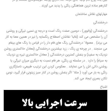
کنارهم ساده ترین هماهنگی رنگی را پدید می آورند .
مهارتهای نقاش ساختمان
درخشندگی
درخشندگی (والوور) ، دومین صفت رنگ است و درجه ی نسبی تیرگی و روشنی
آن را مشخص می کند (غالبا ً نقاشان اصطلاح رنگسایه را نیز در همین معنا به کار
می برند) . معمولا ً درخشندگی رنگ های فام دار را در قیاس با رنگ های بیفام
می سنجند . در چرخه ی رنگ ، زرد بیشترین درخشندگی (معادل خاکستری روشن
نزدیک به سفید) و بنفش کمترین درخشندگی ( معادل خاکستری تیره ی نزدیک
به سیاه) را دارد . در سلسله ی رنگی، هر فام نسبت به دیگری میزان تیرگی یا
روشنی ذاتی اش را می نمایاند . معکوس کردن این ترتیب طبیعی، ناسازگاری
رنگی به بار می آورد ( مثلا ً اگر بنفش روشن در کنار سبز زیتونی قرار گیرد، نوعی
تکان بصری ایجاد می کند.
اشباع